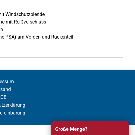
mit Windschutzblende
he mit Reißverschluss
en
ne PSA) am Vorder- und Rückenteil
ressum
rsand
AGB
tzerklärung
ereinbarung
Große Menge?