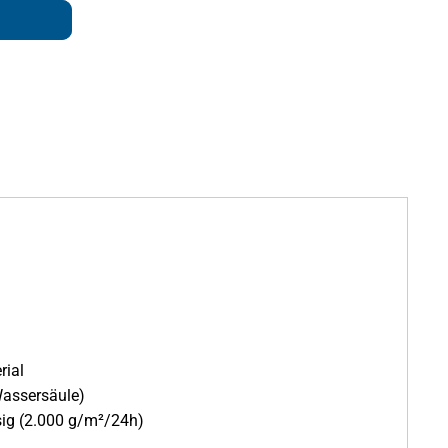
rial
assersäule)
ig (2.000 g/m²/24h)