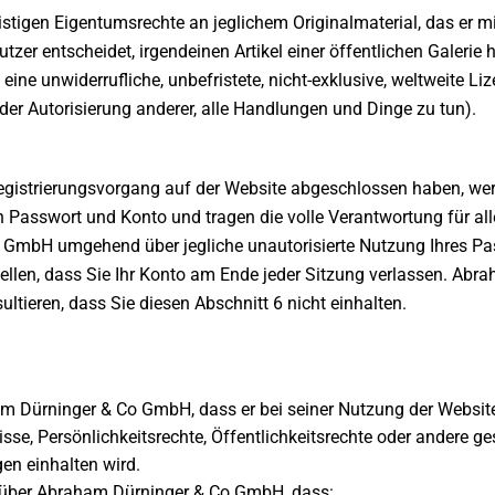
istigen Eigentumsrechte an jeglichem Originalmaterial, das er m
Nutzer entscheidet, irgendeinen Artikel einer öffentlichen Galeri
ine unwiderrufliche, unbefristete, nicht-exklusive, weltweite Li
der Autorisierung anderer, alle Handlungen und Dinge zu tun).
egistrierungsvorgang auf der Website abgeschlossen haben, we
on Passwort und Konto und tragen die volle Verantwortung für all
GmbH umgehend über jegliche unautorisierte Nutzung Ihres Pa
stellen, dass Sie Ihr Konto am Ende jeder Sitzung verlassen. Ab
ltieren, dass Sie diesen Abschnitt 6 nicht einhalten.
m Dürninger & Co GmbH, dass er bei seiner Nutzung der Website 
sse, Persönlichkeitsrechte, Öffentlichkeitsrechte oder andere ges
en einhalten wird.
enüber Abraham Dürninger & Co GmbH, dass: