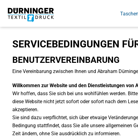
Tasche
Baumwolltaschen
T-Shirts
Druckverfahren
Beutel
Poloshirts
FAQ
kurze Henkel
Damen T-Shirts
Siebdruck
Gemüsebeutel
Damen Polos
Druckdaten
SERVICEBEDINGUNGEN FÜR
lange Henkel
Herren T-Shirts
Digitaldruck
Kordelzugbeutel
Herren Polos
Druckstand
Bio
Kinder T-Shirts
Flextransfer
Turnbeutel
Kinder Polos
BENUTZERVEREINBARUNG
Fairtrade
Bio T-Shirts
Sublimation
Bio Polos
Eine Vereinbarung zwischen Ihnen und Abraham Dürninger
Canvastaschen
V-Neck T-Shirts
Stickerei
Langarm T-Shirts
Willkommen zur Website und den Dienstleistungen von
Sport T-Shirts
Wir hoffen, dass Sie sich bei uns wohlfühlen werden. Bitte
Tanktops
diese Website nicht jetzt sofort oder sofort nach dem Le
akzeptieren.
Sie sind dazu verpflichtet, sich über etwaige Veränderun
Bedingung stattfindet, dass Sie alle unsere allgemeinen
Zeit ändern, ohne Sie ausdrücklich zu informieren.