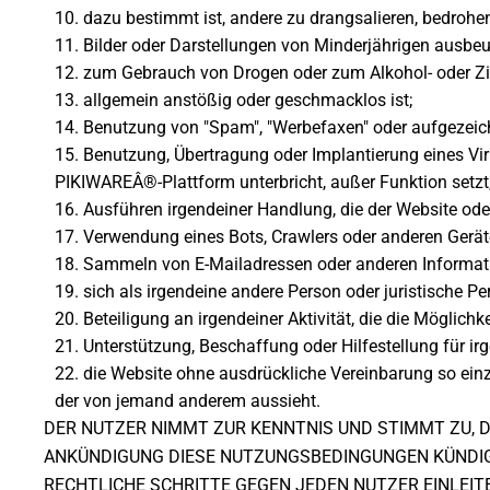
dazu bestimmt ist, andere zu drangsalieren, bedrohen
Bilder oder Darstellungen von Minderjährigen ausbeu
zum Gebrauch von Drogen oder zum Alkohol- oder Zi
allgemein anstößig oder geschmacklos ist;
Benutzung von "Spam", "Werbefaxen" oder aufgezeich
Benutzung, Übertragung oder Implantierung eines Vi
PIKIWAREÂ®-Plattform unterbricht, außer Funktion setzt, 
Ausführen irgendeiner Handlung, die der Website od
Verwendung eines Bots, Crawlers oder anderen Geräte
Sammeln von E-Mailadressen oder anderen Informati
sich als irgendeine andere Person oder juristische P
Beteiligung an irgendeiner Aktivität, die die Möglich
Unterstützung, Beschaffung oder Hilfestellung für ir
die Website ohne ausdrückliche Vereinbarung so einzu
der von jemand anderem aussieht.
DER NUTZER NIMMT ZUR KENNTNIS UND STIMMT ZU, D
ANKÜNDIGUNG DIESE NUTZUNGSBEDINGUNGEN KÜNDIGE
RECHTLICHE SCHRITTE GEGEN JEDEN NUTZER EINLEITE