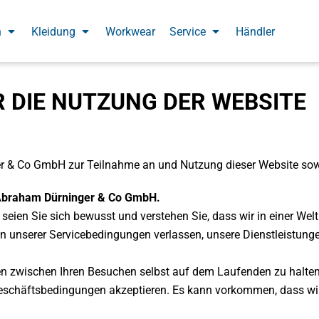
n
Kleidung
Workwear
Service
Händler
Taschen
Tragetaschen
Hoodies & Sweater
Textilien
Jacken
Taschen
Jutetaschen
Damen Pullover
Stoffkunde
Damen Jacken
 DIE NUTZUNG DER WEBSITE
PP-Non-Woven
Herren Pullover
Qualitätssiegel
Herren Jacken
Kleidung
Rucksack
Kinder Pullover
Pflegeanleitung
Kinder Jacken
Kleidung
Bio Pullover
Bio Sweatjacken
Workwear
 & Co GmbH zur Teilnahme an und Nutzung dieser Website sowi
Jacken mit Kapuze
Service
 Abraham Dürninger & Co GmbH.
Service
 seien Sie sich bewusst und verstehen Sie, dass wir in einer Wel
Händler
sen unserer Servicebedingungen verlassen, unsere Dienstleistun
Anmelden
gen zwischen Ihren Besuchen selbst auf dem Laufenden zu halten
Registrieren
 Geschäftsbedingungen akzeptieren. Es kann vorkommen, dass w
Warenkorb: 0 Artikel