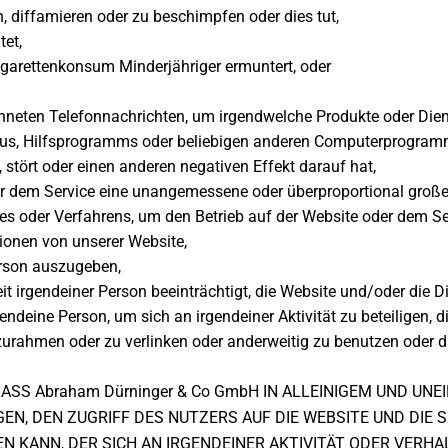
, diffamieren oder zu beschimpfen oder dies tut,
tet,
garettenkonsum Minderjähriger ermuntert, oder
neten Telefonnachrichten, um irgendwelche Produkte oder Dien
rus, Hilfsprogramms oder beliebigen anderen Computerprogramms
stört oder einen anderen negativen Effekt darauf hat,
er dem Service eine unangemessene oder überproportional groß
s oder Verfahrens, um den Betrieb auf der Website oder dem Se
onen von unserer Website,
erson auszugeben,
keit irgendeiner Person beeinträchtigt, die Website und/oder die 
gendeine Person, um sich an irgendeiner Aktivität zu beteiligen,
rahmen oder zu verlinken oder anderweitig zu benutzen oder dar
ASS Abraham Dürninger & Co GmbH IN ALLEINIGEM UND UN
N, DEN ZUGRIFF DES NUTZERS AUF DIE WEBSITE UND DIE 
N KANN, DER SICH AN IRGENDEINER AKTIVITÄT ODER VERHAL