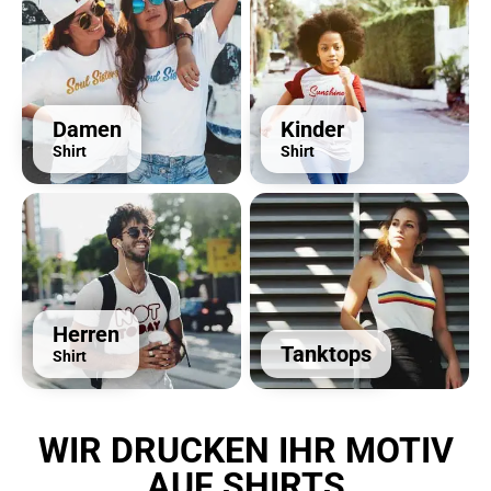
Damen
Kinder
Shirt
Shirt
Herren
Tanktops
Shirt
WIR DRUCKEN IHR MOTIV
AUF SHIRTS