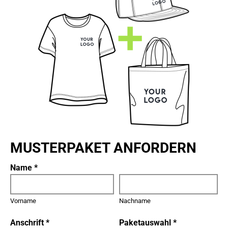
MUSTERPAKET ANFORDERN
Name *
Vorname
Nachname
Anschrift *
Paketauswahl *