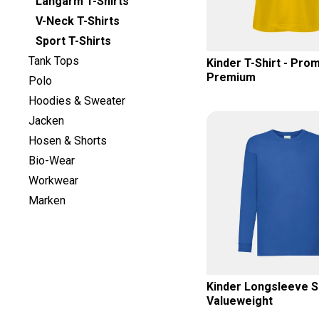
Langarm T-Shirts
Medium (1)
(3)
V-Neck T-Shirts
Sport T-Shirts
Large (1)
(3)
Tank Tops
Kinder T-Shirt - Pro
Premium
Polo
X Large (1)
(1)
Hoodies & Sweater
12-13 (2)
Jacken
Hosen & Shorts
14-15 (1)
Bio-Wear
Workwear
92 (3)
Marken
98 (2)
104 (3)
Kinder Longsleeve Sh
116 (3)
Valueweight