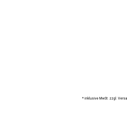
164 (4)
12-14 (2)
* inklusive MwSt. zzgl. Ver