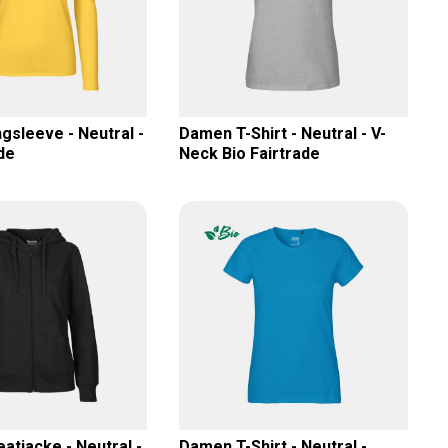
sleeve - Neutral -
Damen T-Shirt - Neutral - V-
de
Neck Bio Fairtrade
tjacke - Neutral -
Damen T-Shirt - Neutral -