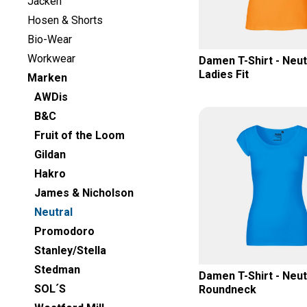
Jacken
92 (1)
(6)
Hosen & Shorts
Bio-Wear
104 (1)
(7)
Workwear
Damen T-Shirt - Neutr
Ladies Fit
Marken
116 (1)
(5)
AWDis
128 (1)
B&C
Fruit of the Loom
140 (1)
Gildan
Hakro
152 (1)
James & Nicholson
Neutral
Promodoro
Stanley/Stella
Stedman
Damen T-Shirt - Neutr
SOL´S
Roundneck