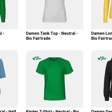
l -
Damen Tank Top - Neutral -
Damen Long
Bio Fairtrade
Bio Fairtra
al - Half
Kinder T-Shirt - Neutral - Bio
Damen Swea