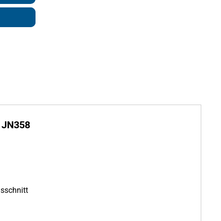
n JN358
sschnitt