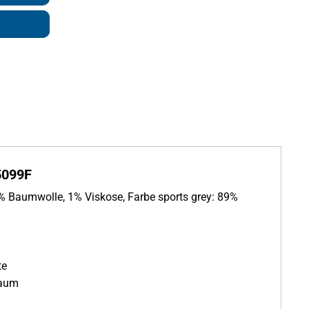
5099F
% Baumwolle, 1% Viskose, Farbe sports grey: 89%
te
Saum