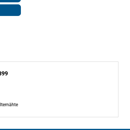
399
lternähte