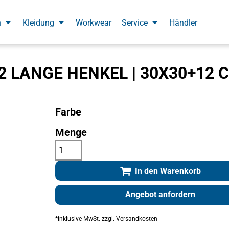
n
Kleidung
Workwear
Service
Händler
Taschen
Tragetaschen
Hoodies & Sweater
Textilien
Jacken
Taschen
Jutetaschen
Damen Pullover
Stoffkunde
Damen Jacken
2 LANGE HENKEL | 30X30+12 
PP-Non-Woven
Herren Pullover
Qualitätssiegel
Herren Jacken
Kleidung
Rucksack
Kinder Pullover
Pflegeanleitung
Kinder Jacken
Kleidung
Bio Pullover
Bio Sweatjacken
Farbe
Workwear
Jacken mit Kapuze
Service
Menge
Service
Händler
In den Warenkorb
Anmelden
Angebot anfordern
Registrieren
*
inklusive MwSt. zzgl. Versandkosten
Warenkorb: 0 Artikel