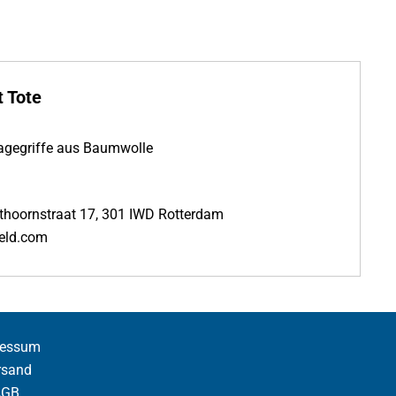
 Tote
agegriffe aus Baumwolle
osthoornstraat 17, 301 IWD Rotterdam
ield.com
ressum
rsand
AGB